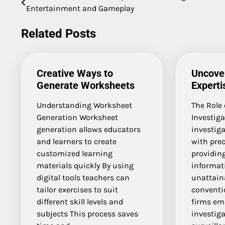
Entertainment and Gameplay
navigation
Related Posts
Creative Ways to
Uncover
Generate Worksheets
Experti
Understanding Worksheet
The Role 
Generation Worksheet
Investiga
generation allows educators
investiga
and learners to create
with prec
customized learning
providing
materials quickly By using
informati
digital tools teachers can
unattain
tailor exercises to suit
conventi
different skill levels and
firms emp
subjects This process saves
investiga