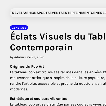
Skip
to
TRAVEL
FASHION
SPORTS
EVENTS
ENTERTAINMENT
GENERA
content
GENERALS
Éclats Visuels du Tabl
Contemporain
by Admin
June 22, 2026
Origines du Pop Art
Le tableau pop art trouve ses racines dans les années 19
mouvement artistique s’inspire de la culture populaire, 
rendre l’art plus accessible et proche du quotidien, en
modernes.
Esthétique et couleurs vibrantes
Le tableau pop art se distingue par ses couleurs vives e