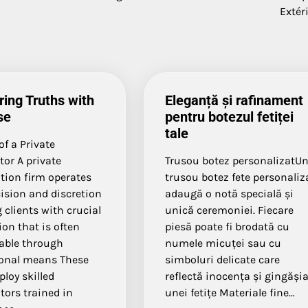
Extér
ing Truths with
Eleganță și rafinament
se
pentru botezul fetiței
tale
of a Private
tor A private
Trusou botez personalizatU
tion firm operates
trusou botez fete personaliz
ision and discretion
adaugă o notă specială și
 clients with crucial
unică ceremoniei. Fiecare
on that is often
piesă poate fi brodată cu
able through
numele micuței sau cu
onal means These
simboluri delicate care
loy skilled
reflectă inocența și gingăși
tors trained in
unei fetițe Materiale fine…