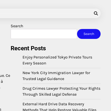
Search
Search
Recent Posts
Enjoy Personalized Tokyo Private Tours
Every Season
New York City Immigration Lawyer for
ue. Ce
Trusted Legal Guidance
 à
n
Drug Crimes Lawyer Protecting Your Rights
Through Skilled Legal Defense
External Hard Drive Data Recovery
s
Methods That Help Restore Valuable Files