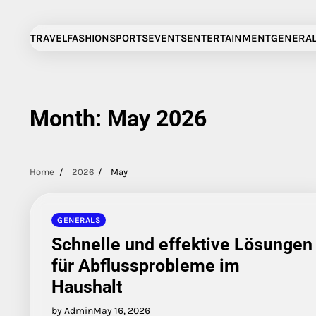
Skip
to
TRAVEL
FASHION
SPORTS
EVENTS
ENTERTAINMENT
GENERA
content
Month:
May 2026
Home
2026
May
GENERALS
Schnelle und effektive Lösungen
für Abflussprobleme im
Haushalt
by Admin
May 16, 2026